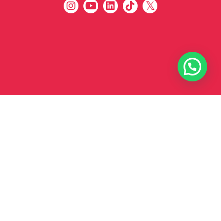
أنا ديتيلزر كيف أقدر أخدمك ؟