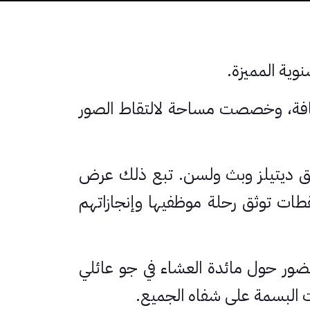
ضيافة، وخصصت مساحة لالتقاط الصور
فريق ديتيلز وبث ولسن. تبع ذلك عرض
ات توثق رحلة موظفيها وإنجازاتهم
حضور حول مائدة العشاء في جو عائلي
مت البسمة على شفاه الجميع.