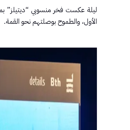
ليلة عكست فخر منسوبي “ديتيلز” بمس
الأول، والطموح بوصلتهم نحو القمة.