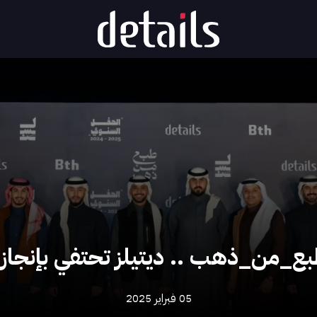
من_ذهب .. ديتيلز تحتفي بإنجازاتها ل
05 فبراير 2025