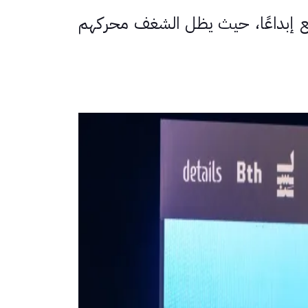
شع إبداعًا، حيث يظل الشغف محركهم