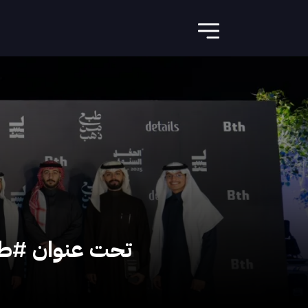
تحت عنوان #طبع_