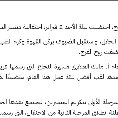
اير، احتفالية ديتيلز السنوية المميزة.
م الحفل، واستقبل الضيوف بركن القهوة وكرم ال
أضفت روح الفرح.
عام أ. مالك العنقري مسيرة النجاح التي رسمها 
ا لقب أفضل بيئة عمل هذا العام، متضمنًا لقط
مرحلة الأولى بتكريم المتميزين، ليجتمع بعدها ال
علنة انطلاق المرحلة الثانية من الاحتفال، التي رس