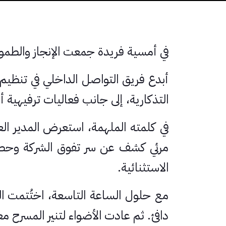
في أمسية فريدة جمعت الإنجاز والطموح، احتضنت ليلة الأحد 2 فبر
أبدع فريق التواصل الداخلي في تنظي
التذكارية، إلى جانب فعاليات ترفيهية 
في كلمته الملهمة، استعرض المدير ال
مرئي كشف عن سر تفوق الشركة وحصده
الاستثنائية.
مع حلول الساعة التاسعة، اختُتمت ال
دافئ. ثم عادت الأضواء لتنير المسرح م